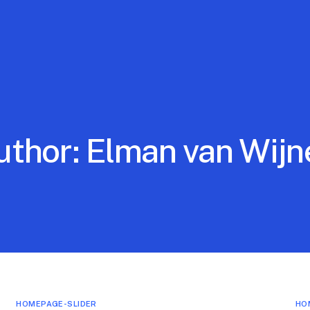
uthor:
Elman van Wijn
HOMEPAGE-SLIDER
HO